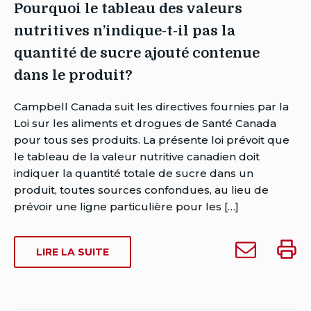
la
la
Pourquoi le tableau des valeurs
VALEUR
valeur
valeur
NUTRITIVE?
nutritives n’indique-t-il pas la
nutritive?
nutriti
à
quantité de sucre ajouté contenue
quelqu'un
dans le produit?
Auteur
Campbell Canada suit les directives fournies par la
Sarah
Loi sur les aliments et drogues de Santé Canada
Dowse
pour tous ses produits. La présente loi prévoit que
Date
le tableau de la valeur nutritive canadien doit
de
indiquer la quantité totale de sucre dans un
publication:
produit, toutes sources confondues, au lieu de
Date
prévoir une ligne particulière pour les […]
de
dernière
Envoyer
Impri
SUR
LIRE LA SUITE
modification:
Pourquoi
Pourq
POURQUOI
mars
le
le
LE
26,
tableau
table
TABLEAU
2021