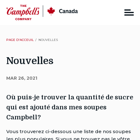
Skip
CC
Canada
to
content
PAGE D'ACCEUIL
NOUVELLES
Nouvelles
MAR 26, 2021
Où puis-je trouver la quantité de sucre
qui est ajouté dans mes soupes
Campbell?
Auteur
Vous trouverez ci-dessous une liste de nos soupes
Sarah
les plus populaires. Si vous ne trouvez pas le vôtre,