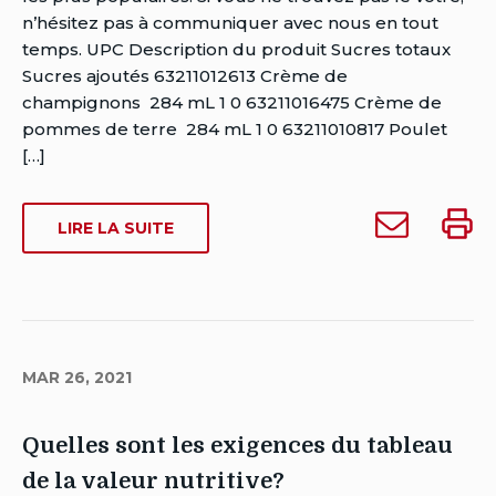
Dowse
n’hésitez pas à communiquer avec nous en tout
Date
temps. UPC Description du produit Sucres totaux
de
Sucres ajoutés 63211012613 Crème de
publication:
champignons 284 mL 1 0 63211016475 Crème de
mars
pommes de terre 284 mL 1 0 63211010817 Poulet
26,
[…]
2021
Date
Envoyer
Impri
SUR
LIRE LA SUITE
de
Où
Où
OÙ
dernière
puis-
puis-
PUIS-
modification:
je
je
JE
mars
TROUVER
trouver
trouve
26,
LA
la
la
2021
QUANTITÉ
MAR 26, 2021
quantité
quanti
DE
de
de
SUCRE
sucre
sucre
Quelles sont les exigences du tableau
QUI
qui
qui
EST
de la valeur nutritive?
est
est
AJOUTÉ