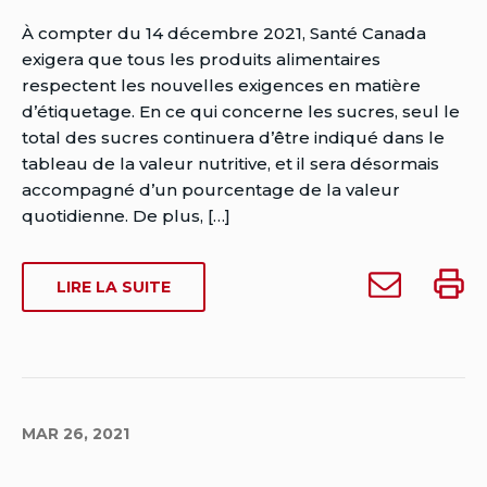
ajouté
ajouté
DANS
Auteur
À compter du 14 décembre 2021, Santé Canada
dans
dans
MES
Sarah
exigera que tous les produits alimentaires
mes
mes
SOUPES
Dowse
respectent les nouvelles exigences en matière
soupes
soupe
CAMPBELL?
Date
d’étiquetage. En ce qui concerne les sucres, seul le
Campbell?
Campb
de
total des sucres continuera d’être indiqué dans le
à
publication:
tableau de la valeur nutritive, et il sera désormais
quelqu'un
Date
accompagné d’un pourcentage de la valeur
de
quotidienne. De plus, […]
dernière
modification:
Envoyer
Impri
SUR
LIRE LA SUITE
mars
Quelles
Quell
QUELLES
26,
sont
sont
SONT
2021
les
les
LES
EXIGENCES
exigences
exige
DU
du
du
TABLEAU
MAR 26, 2021
tableau
table
DE
de
de
LA