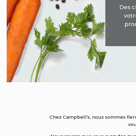
Des c
votr
prod
Chez Campbell’s, nous sommes fiers 
vou