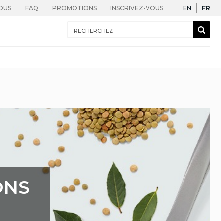
English
Fra
OUS
FAQ
PROMOTIONS
INSCRIVEZ-VOUS
EN
FR
Recherchez
Sear
Togg
ONS