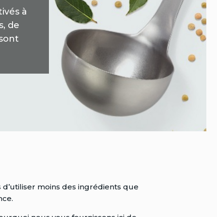
ivés à
s, de
 sont
d’utiliser moins des ingrédients que
nce.