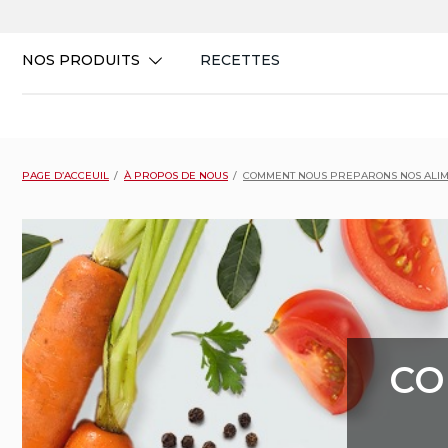
Skip
to
content
NOS PRODUITS
RECETTES
PAGE D’ACCEUIL
À PROPOS DE NOUS
COMMENT NOUS PREPARONS NOS ALI
CO