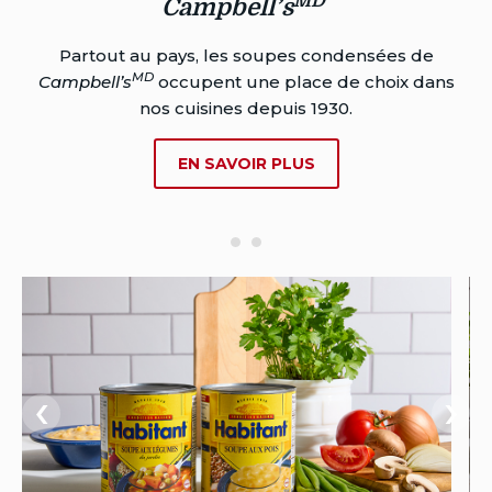
MD
Campbell’s
de
L
Partout au pays, les soupes condensées de
MD
Campbell’s
occupent une place de choix dans
nos cuisines depuis 1930.
SUR
EN SAVOIR PLUS
SOUPES
CONDENSÉES
DE
MD
CAMPBELL’S