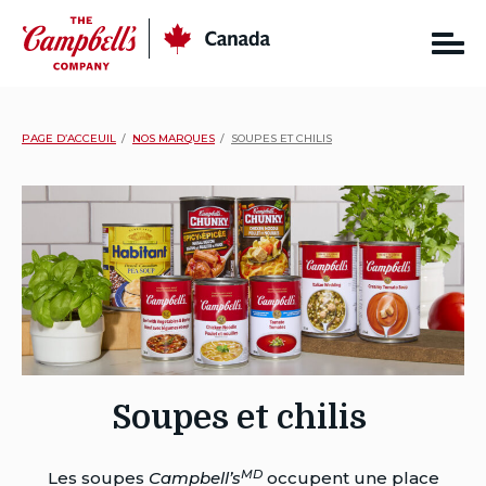
Skip
CC
Canada
to
content
PAGE D’ACCEUIL
NOS MARQUES
SOUPES ET CHILIS
Soupes et
chilis
MD
Les soupes
Campbell’s
occupent une place