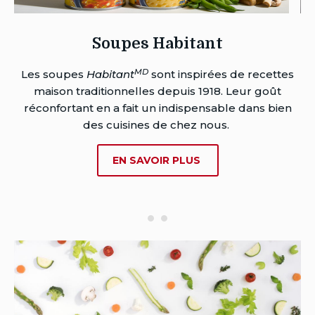
Soupes Habitant
MD
Les soupes
Habitant
sont inspirées de recettes
maison traditionnelles depuis 1918. Leur goût
s
réconfortant en a fait un indispensable dans bien
ns
p
des cuisines de chez nous.
SUR
EN SAVOIR PLUS
SOUPES
HABITANT