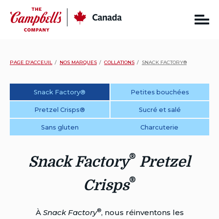
Skip
CC
Canada
to
content
PAGE D’ACCEUIL
NOS MARQUES
COLLATIONS
SNACK FACTORY®
Snack Factory®
Petites bouchées
Pretzel Crisps®
Sucré et salé
Sans gluten
Charcuterie
®
Snack Factory
Pretzel
®
Crisps
®
À
Snack Factory
, nous réinventons les