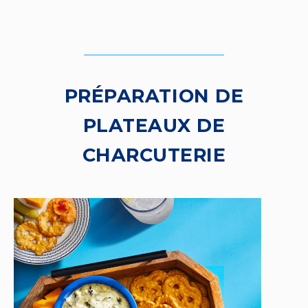
PRÉPARATION DE
PLATEAUX DE
CHARCUTERIE
L
e
c
t
e
u
r