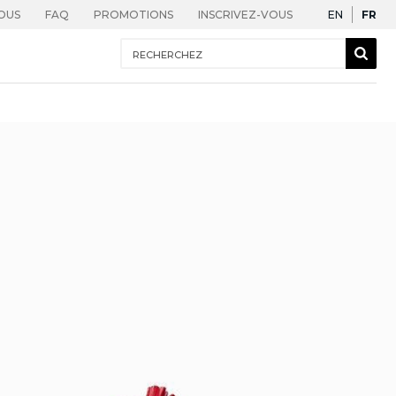
English
Fra
OUS
FAQ
PROMOTIONS
INSCRIVEZ-VOUS
EN
FR
Recherchez
Sear
Togg