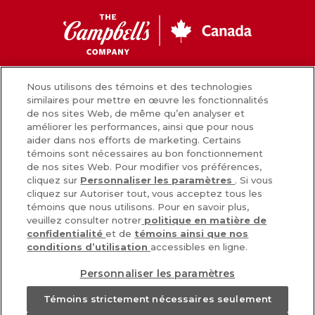
CC
Canada
Facebook
Instagram
Youtube
Nous utilisons des témoins et des technologies
similaires pour mettre en œuvre les fonctionnalités
de nos sites Web, de même qu’en analyser et
améliorer les performances, ainsi que pour nous
Nouvelles
aider dans nos efforts de marketing. Certains
témoins sont nécessaires au bon fonctionnement
Comment nous préparons nos aliments
de nos sites Web. Pour modifier vos préférences,
cliquez sur
Personnaliser les paramètres
. Si vous
Carrières
cliquez sur Autoriser tout, vous acceptez tous les
témoins que nous utilisons. Pour en savoir plus,
Inscrivez-vous
veuillez consulter notrer
politique en matière de
confidentialité
et de
témoins ainsi que nos
Nous joindre
conditions d’utilisation
accessibles en ligne.
Personnaliser les paramètres
POLITIQUE DE CONFIDENTIALITÉ
Témoins strictement nécessaires seulement
CHOIX DE PUB [PARAMÈTRES DES COOKIES]
CONDITIONS