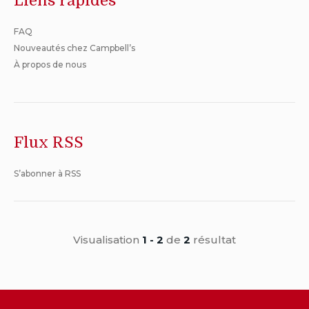
Liens rapides
à
quelqu'un
FAQ
Nouveautés chez Campbell’s
À propos de nous
Flux RSS
S’abonner à RSS
Visualisation
1 - 2
de
2
résultat