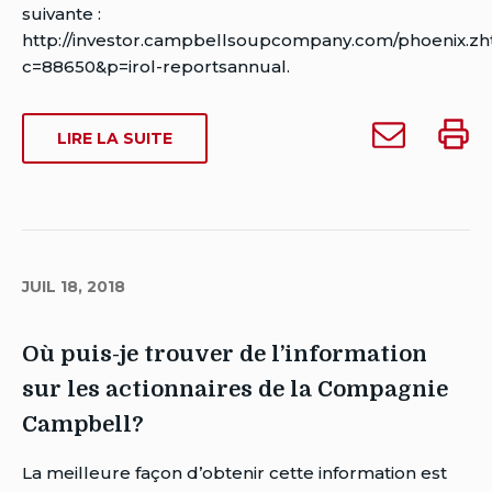
Date
suivante :
de
http://investor.campbellsoupcompany.com/phoenix.zh
publication:
c=88650&p=irol-reportsannual.
juillet
18,
Envoyer
Impri
SUR
LIRE LA SUITE
2018
Où
Où
OÙ
Date
puis-
puis-
PUIS-
de
je
je
JE
dernière
TROUVER
trouver
trouve
modification:
LE
le
le
juillet
RAPPORT
JUIL 18, 2018
rapport
rappo
18,
ANNUEL
annuel
annue
2018
DE
de
de
Où puis-je trouver de l’information
CAMPBELL’S?
Campbell’s?
Campb
sur les actionnaires de la Compagnie
à
quelqu'un
Campbell?
Auteur
La meilleure façon d’obtenir cette information est