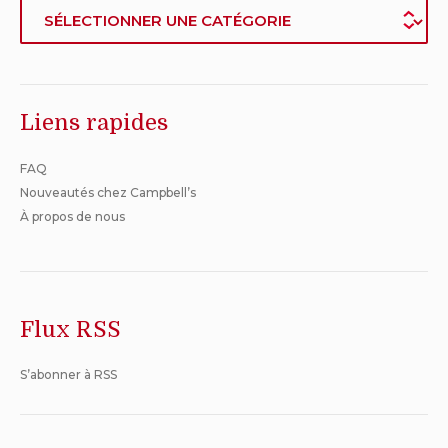
quelqu'un
Catégorie
de
dernière
modification:
janvier
11,
Liens rapides
2021
FAQ
Nouveautés chez Campbell’s
À propos de nous
Flux RSS
S’abonner à RSS