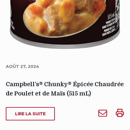
AOÛT 27, 2024
Campbell’s® Chunky® Épicée Chaudrée
de Poulet et de Maïs (515 mL)
Auteur
Envoyer
Impri
stagecscca
SUR
LIRE LA SUITE
Campbell’s®
Campb
CAMPBELL’S®
Date
Chunky®
Chun
CHUNKY®
de