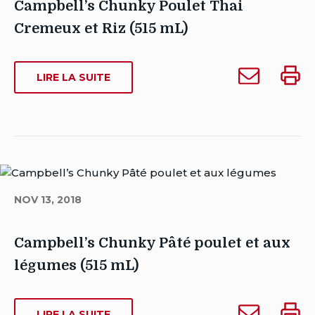
Campbell’s Chunky Poulet Thai
Cremeux et Riz (515 mL)
Auteur
Envoyer
Impri
Sarah
SUR
LIRE LA SUITE
Campbell’s
Campb
CAMPBELL’S
Dowse
Chunky
Chunk
CHUNKY
Date
Poulet
Poule
POULET
de
THAI
Thai
Thai
publication:
CREMEUX
Cremeux
Crem
mars
ET
et
et
8,
RIZ
Riz
Riz
2023
NOV 13, 2018
(515
(515
(515
Date
ML)
mL)
mL)
de
à
Campbell’s Chunky Pâté poulet et aux
dernière
quelqu'un
modification:
légumes (515 mL)
mars
8,
Auteur
Envoyer
Impri
2023
Chris
SUR
LIRE LA SUITE