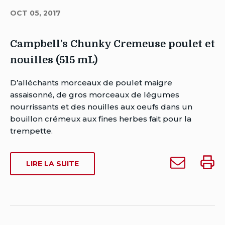
OCT 05, 2017
Campbell’s Chunky Cremeuse poulet et
nouilles (515 mL)
Auteur
D’alléchants morceaux de poulet maigre
Brent
assaisonné, de gros morceaux de légumes
Van
nourrissants et des nouilles aux oeufs dans un
Rensburg
bouillon crémeux aux fines herbes fait pour la
Date
trempette.
de
publication:
Envoyer
Impri
SUR
LIRE LA SUITE
octobre
Campbell’s
Campb
CAMPBELL’S
5,
Chunky
Chunk
CHUNKY
2017
Cremeuse
Crem
CREMEUSE
Date
POULET
poulet
poule
de
ET
et
et