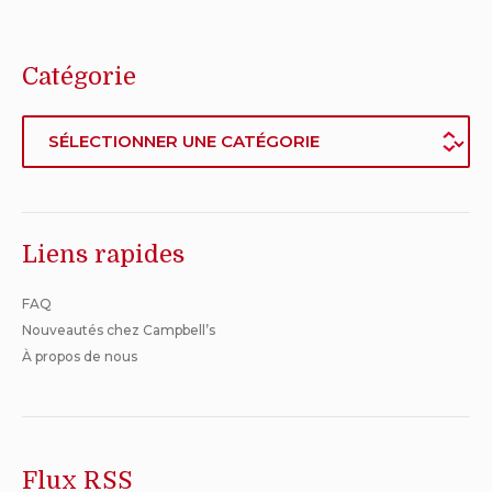
modification:
TERRE
terre
terre
mars
AU
au
au
3,
FOUR
four
four
Catégorie
2023
AVEC
avec
avec
BACON
bacon
bacon
Catégorie
(515
(515
(515
ML)
mL)
mL)
à
quelqu'un
Liens rapides
FAQ
Nouveautés chez Campbell’s
À propos de nous
Flux RSS