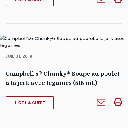
Campbell’s
Campb
CAMPBELL’S
Coulthard
Chunky
Chunk
CHUNKY
Date
Pâté
Pâté
PÂTÉ
de
POULET
poulet
poule
publication:
ET
et
et
novembre
AUX
aux
aux
13,
LÉGUMES
légumes
légum
2018
(515
(515
(515
Date
ML)
JUIL 31, 2018
mL)
mL)
de
à
dernière
quelqu'un
Campbell’s® Chunky® Soupe au poulet
modification:
mars
à la jerk avec légumes (515 mL)
3,
2023
Auteur
Envoyer
Impri
Chris
SUR
LIRE LA SUITE
Campbell’s®
Campb
CAMPBELL’S®
Coulthard
Chunky®
Chun
CHUNKY®
Date
Soupe
Soupe
SOUPE
de
AU