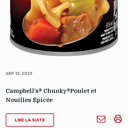
SEP 13, 2023
Campbell’s® Chunky®Poulet et
Nouilles Épicée
Auteur
Envoyer
Impri
Sarah
SUR
LIRE LA SUITE
Campbell’s®
Campb
CAMPBELL’S®
Dowse