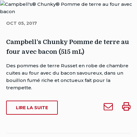
dernière
NOUILLES
nouilles
nouill
modification:
(515
(515
(515
mars
ML)
mL)
mL)
3,
OCT 05, 2017
à
2023
quelqu'un
Campbell’s Chunky Pomme de terre au
four avec bacon (515 mL)
Auteur
Des pommes de terre Russet en robe de chambre
Brent
cuites au four avec du bacon savoureux, dans un
Van
bouillon fumé riche et onctueux fait pour la
Rensburg
trempette.
Date
de
Envoyer
Impri
SUR
LIRE LA SUITE
publication:
Campbell’s
Campb
CAMPBELL’S
Date
Chunky
Chunk
CHUNKY
de
Pomme
Pomm
POMME
dernière
DE
de
de