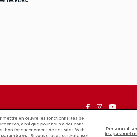
es recettes.
Facebook
Instagram
Youtube
ur mettre en œuvre les fonctionnalités de
ormances, ainsi que pour nous aider dans
liments
Carrières
Inscrivez-vous
N
Personnalise
 au bon fonctionnement de nos sites Web.
les paramètre
s paramètres
. Si vous cliquez sur Autoriser