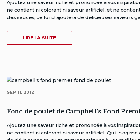
Auteur
Ajoutez une saveur riche et prononcée à vos inspiratio
Brent
ne contient ni colorant ni saveur artificiel, et ne conti
Van
des sauces, ce fond ajoutera de délicieuses saveurs g
Rensburg
Date
SUR
LIRE LA SUITE
de
FOND
publication:
DE
septembre
BOEUF
12,
DE
2012
CAMPBELL’S
Date
FOND
de
PREMIER
dernière
SEP 11, 2012
modification:
juillet
Fond de poulet de Campbell’s Fond Prem
25,
2018
Auteur
Ajoutez une saveur riche et prononcée à vos inspiratio
Brent
ne contient ni colorant ni saveur artificiel. Qu’il s’ag
Van