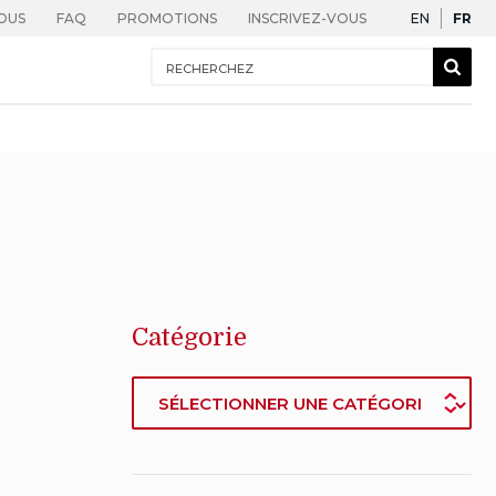
English
Fra
OUS
FAQ
PROMOTIONS
INSCRIVEZ-VOUS
EN
FR
Recherchez
Sear
Togg
Catégorie
Catégorie