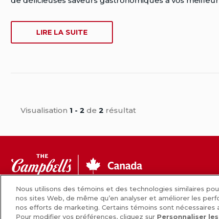
de délicieuses saveurs gastronomiques à vos meilleur
Rensburg
Date
SUR
LIRE LA SUITE
de
FOND
publication:
DE
septembre
POULET
11,
DE
2012
CAMPBELL’S
Date
FOND
de
PREMIER
Visualisation
1 - 2
de
2
résultat
dernière
modification:
juillet
25,
CC
2018
Canada
Nous utilisons des témoins et des technologies similaires po
nos sites Web, de même qu’en analyser et améliorer les perf
Nouvelles
Comment nous préparons nos a
nos efforts de marketing. Certains témoins sont nécessaires
Pour modifier vos préférences, cliquez sur
Personnaliser le