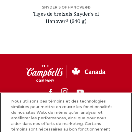
SNYDER’S OF HANOVER®
Tiges de bretzels Snyder’s of
Hanover® (240 g)
CC
Canada
Facebook
Instagram
Youtube
Nous utilisons des témoins et des technologies
similaires pour mettre en œuvre les fonctionnalités
de nos sites Web, de même qu’en analyser et
Nouvelles
améliorer les performances, ainsi que pour nous
aider dans nos efforts de marketing. Certains
Comment nous préparons nos aliments
témoins sont nécessaires au bon fonctionnement