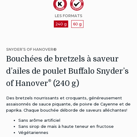
Autres
Autres
LES FORMATS
Régimes:
Régimes:
240 g
60 g
Casher
Végétarien
SNYDER’S OF HANOVER®
Bouchées de bretzels à saveur
d’ailes de poulet Buffalo Snyder’s
®
of Hanover
(240 g)
Des bretzels nourrissants et croquants, généreusement
assaisonnés de sauce piquante, de poivre de Cayenne et de
paprika. Chaque bouchée déborde de saveurs alléchantes!
Sans arôme artificiel
Sans sirop de maïs à haute teneur en fructose
Végétariennes