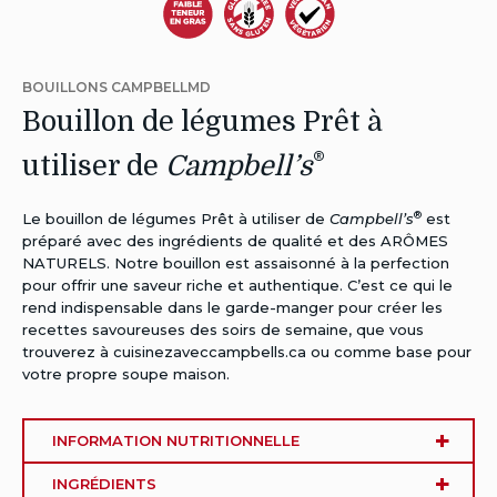
Autres
Autres
Autres
Régimes:
Régimes:
Régimes:
BOUILLONS CAMPBELLMD
Faible
Sans
Végétarien
Bouillon de légumes Prêt à
en
Gluten
®
utiliser de
Campbell’s
gras
®
Le bouillon de légumes Prêt à utiliser de
Campbell’s
est
préparé avec des ingrédients de qualité et des ARÔMES
NATURELS. Notre bouillon est assaisonné à la perfection
pour offrir une saveur riche et authentique. C’est ce qui le
rend indispensable dans le garde-manger pour créer les
recettes savoureuses des soirs de semaine, que vous
trouverez à
cuisinezaveccampbells.ca
ou comme base pour
votre propre soupe maison.
INFORMATION NUTRITIONNELLE
INGRÉDIENTS