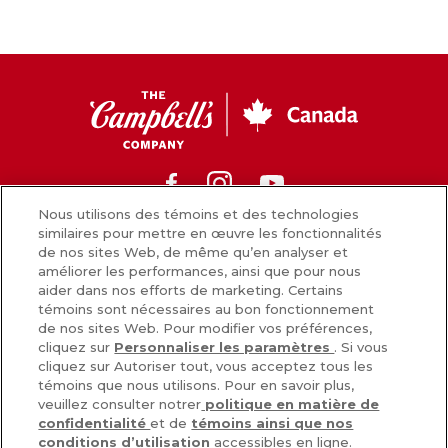
CC
Canada
Facebook
Instagram
Youtube
Nous utilisons des témoins et des technologies
similaires pour mettre en œuvre les fonctionnalités
de nos sites Web, de même qu’en analyser et
Nouvelles
améliorer les performances, ainsi que pour nous
aider dans nos efforts de marketing. Certains
Comment nous préparons nos aliments
témoins sont nécessaires au bon fonctionnement
de nos sites Web. Pour modifier vos préférences,
Carrières
cliquez sur
Personnaliser les paramètres
. Si vous
cliquez sur Autoriser tout, vous acceptez tous les
Inscrivez-vous
témoins que nous utilisons. Pour en savoir plus,
veuillez consulter notrer
politique en matière de
Nous joindre
confidentialité
et de
témoins ainsi que nos
conditions d’utilisation
accessibles en ligne.