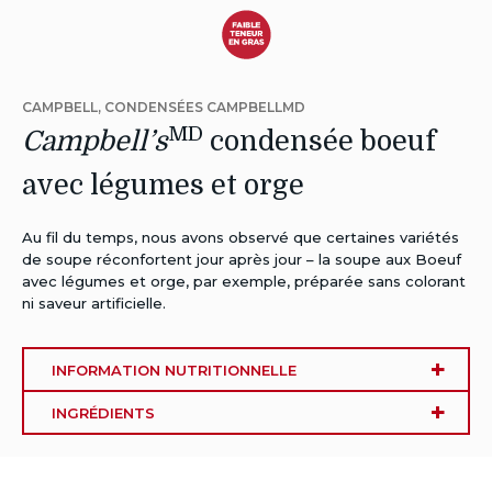
Autres
Régimes:
CAMPBELL, CONDENSÉES CAMPBELLMD
Faible
MD
Campbell’s
condensée boeuf
en
avec légumes et orge
gras
Au fil du temps, nous avons observé que certaines variétés
de soupe réconfortent jour après jour – la soupe aux Boeuf
avec légumes et orge, par exemple, préparée sans colorant
ni saveur artificielle.
INFORMATION NUTRITIONNELLE
INGRÉDIENTS