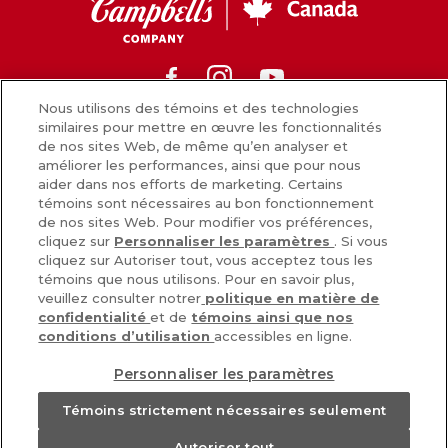
Canada
Facebook
Instagram
Youtube
Nous utilisons des témoins et des technologies
similaires pour mettre en œuvre les fonctionnalités
de nos sites Web, de même qu’en analyser et
Nouvelles
améliorer les performances, ainsi que pour nous
aider dans nos efforts de marketing. Certains
Comment nous préparons nos aliments
témoins sont nécessaires au bon fonctionnement
de nos sites Web. Pour modifier vos préférences,
Carrières
cliquez sur
Personnaliser les paramètres
. Si vous
cliquez sur Autoriser tout, vous acceptez tous les
Inscrivez-vous
témoins que nous utilisons. Pour en savoir plus,
veuillez consulter notrer
politique en matière de
Nous joindre
confidentialité
et de
témoins ainsi que nos
conditions d’utilisation
accessibles en ligne.
Personnaliser les paramètres
POLITIQUE DE CONFIDENTIALITÉ
CHOIX DE PUB [PARAMÈTRES DES COOKIES]
CONDITIONS
Témoins strictement nécessaires seulement
ACCESSIBILITÉ
Autoriser tout