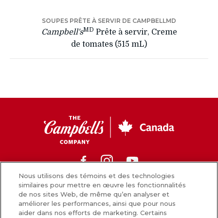
SOUPES PRÊTE À SERVIR DE CAMPBELLMD
MD
Campbell's
Prête à servir, Creme
de tomates (515 mL)
CC
Canada
Facebook
Instagram
Youtube
Nous utilisons des témoins et des technologies
similaires pour mettre en œuvre les fonctionnalités
de nos sites Web, de même qu’en analyser et
Nouvelles
améliorer les performances, ainsi que pour nous
aider dans nos efforts de marketing. Certains
Comment nous préparons nos aliments