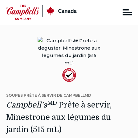
Skip
CC
Canada
to
content
Autres
Régimes:
SOUPES PRÊTE À SERVIR DE CAMPBELLMD
Végétarien
MD
Campbell’s
Prête à servir,
Minestrone aux légumes du
jardin (515 mL)