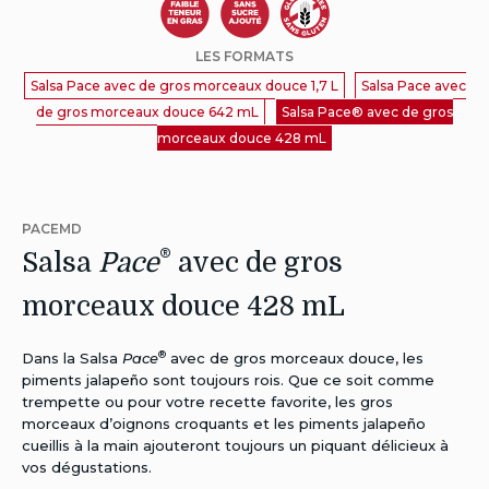
Autres
Autres
Autres
LES FORMATS
Régimes:
Régimes:
Régimes:
Salsa Pace avec de gros morceaux douce 1,7 L
Salsa Pace avec
Faible
Pas
Sans
de gros morceaux douce 642 mL
Salsa Pace® avec de gros
en
de
Gluten
morceaux douce 428 mL
gras
sucre
ajouté
PACEMD
®
Salsa
Pace
avec de gros
morceaux douce 428 mL
®
Dans la Salsa
Pace
avec de gros morceaux douce, les
piments jalapeño sont toujours rois. Que ce soit comme
trempette ou pour votre recette favorite, les gros
morceaux d’oignons croquants et les piments jalapeño
cueillis à la main ajouteront toujours un piquant délicieux à
vos dégustations.