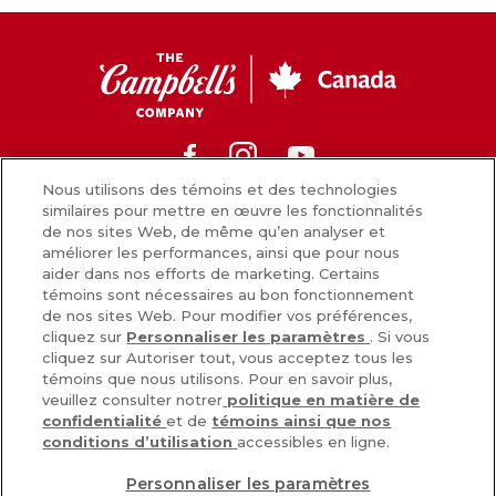
CC
Canada
Facebook
Instagram
Youtube
Nous utilisons des témoins et des technologies
similaires pour mettre en œuvre les fonctionnalités
de nos sites Web, de même qu’en analyser et
Nouvelles
améliorer les performances, ainsi que pour nous
aider dans nos efforts de marketing. Certains
Comment nous préparons nos aliments
témoins sont nécessaires au bon fonctionnement
de nos sites Web. Pour modifier vos préférences,
Carrières
cliquez sur
Personnaliser les paramètres
. Si vous
cliquez sur Autoriser tout, vous acceptez tous les
Inscrivez-vous
témoins que nous utilisons. Pour en savoir plus,
veuillez consulter notrer
politique en matière de
Nous joindre
confidentialité
et de
témoins ainsi que nos
conditions d’utilisation
accessibles en ligne.
Personnaliser les paramètres
POLITIQUE DE CONFIDENTIALITÉ