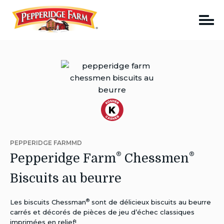
Skip
to
content
Autres
Régimes:
PEPPERIDGE FARMMD
Casher
®
®
Pepperidge Farm
Chessmen
Biscuits au beurre
®
Les biscuits Chessman
sont de délicieux biscuits au beurre
carrés et décorés de pièces de jeu d’échec classiques
imprimées en relief!