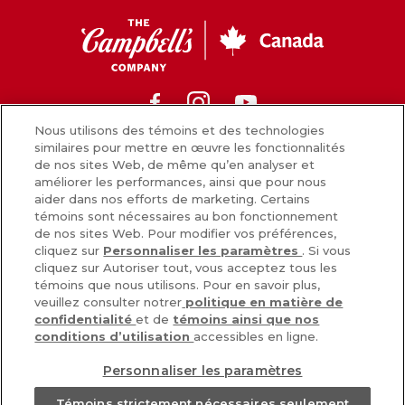
CC
Canada
Facebook
Instagram
Youtube
Nous utilisons des témoins et des technologies
similaires pour mettre en œuvre les fonctionnalités
de nos sites Web, de même qu’en analyser et
Nouvelles
améliorer les performances, ainsi que pour nous
aider dans nos efforts de marketing. Certains
Comment nous préparons nos aliments
témoins sont nécessaires au bon fonctionnement
de nos sites Web. Pour modifier vos préférences,
Carrières
cliquez sur
Personnaliser les paramètres
. Si vous
cliquez sur Autoriser tout, vous acceptez tous les
Inscrivez-vous
témoins que nous utilisons. Pour en savoir plus,
veuillez consulter notrer
politique en matière de
Nous joindre
confidentialité
et de
témoins ainsi que nos
conditions d’utilisation
accessibles en ligne.
Personnaliser les paramètres
POLITIQUE DE CONFIDENTIALITÉ
CHOIX DE PUB [PARAMÈTRES DES COOKIES]
CONDITIONS
Témoins strictement nécessaires seulement