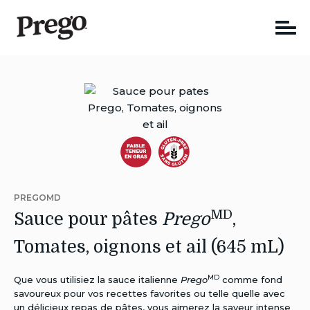
Skip
to
content
Autres
Autres
Régimes:
Régimes:
PREGOMD
Faible
Sans
MD
Sauce pour pâtes
Prego
,
en
Gluten
Tomates, oignons et ail (645 mL)
gras
MD
Que vous utilisiez la sauce italienne
Prego
comme fond
savoureux pour vos recettes favorites ou telle quelle avec
un délicieux repas de pâtes, vous aimerez la saveur intense