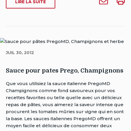
SUR
LIRE LA SUITE
Date
Sauce
Sauce
SAUCE
de
pour
pour
POUR
dernière
pates
pates
PATES
modification:
PREGO,
Prego,
Prego
février
RECETTE
Recette
Recet
26,
ORIGINALE
originale
origin
2024
(645
(645
(645
JUIL 30, 2012
ML)
mL)
mL)
à
quelqu'un
Sauce pour pates Prego, Champignons
Auteur
Que vous utilisiez la sauce italienne PregoMD
Brent
Champignons comme fond savoureux pour vos
Van
recettes favorites ou telle quelle avec un délicieux
Rensburg
repas de pâtes, vous aimerez la saveur intense que
Date
procurent les tomates mûries sur vigne qui en sont
de
la base. Les sauces italiennes PregoMD offrent un
publication:
moyen facile et délicieux de consommer deux