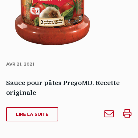
AVR 21, 2021
Sauce pour pâtes PregoMD, Recette
originale
Auteur
Envoyer
Impri
Sarah
SUR
LIRE LA SUITE
Sauce
Sauce
SAUCE
Dowse
pour
pour
POUR
Date
pâtes
pâtes
PÂTES
de