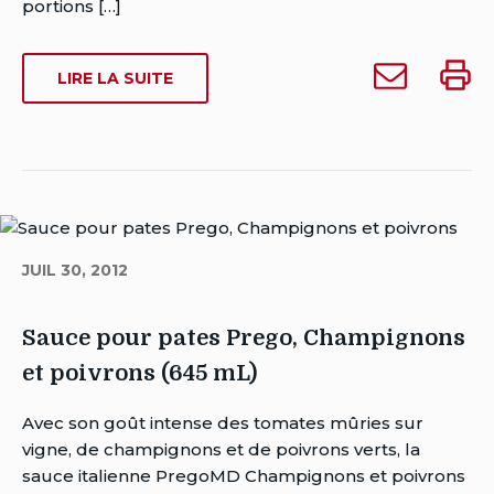
Date
portions […]
de
dernière
Envoyer
Impri
SUR
LIRE LA SUITE
modification:
Sauce
Sauce
SAUCE
mars
pour
pour
POUR
20,
pates
pates
PATES
2024
PREGO,
Prego,
Prego
CHAMPIGNONS
Champignons
Champ
à
quelqu'un
JUIL 30, 2012
Sauce pour pates Prego, Champignons
et poivrons (645 mL)
Auteur
Avec son goût intense des tomates mûries sur
Brent
vigne, de champignons et de poivrons verts, la
Van
sauce italienne PregoMD Champignons et poivrons