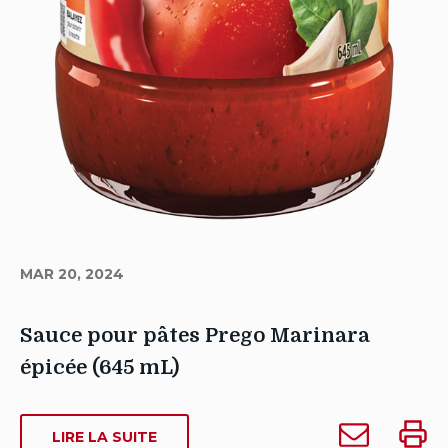
MAR 20, 2024
Sauce pour pâtes Prego Marinara
épicée (645 mL)
Auteur
Envoyer
Impri
Sarah
SUR
LIRE LA SUITE