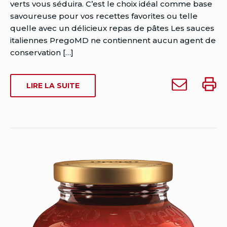
Rensburg
verts vous séduira. C’est le choix idéal comme base
Date
savoureuse pour vos recettes favorites ou telle
de
quelle avec un délicieux repas de pâtes Les sauces
publication:
italiennes PregoMD ne contiennent aucun agent de
Date
conservation […]
de
dernière
Envoyer
Impri
SUR
LIRE LA SUITE
modification:
Sauce
Sauce
SAUCE
février
pour
pour
POUR
26,
pates
pates
PATES
2024
PREGO,
Prego,
Prego
CHAMPIGNONS
Champignons
Champ
ET
et
et
POIVRONS
poivrons
poivro
(645
(645
(645
ML)
mL)
mL)
à
quelqu'un