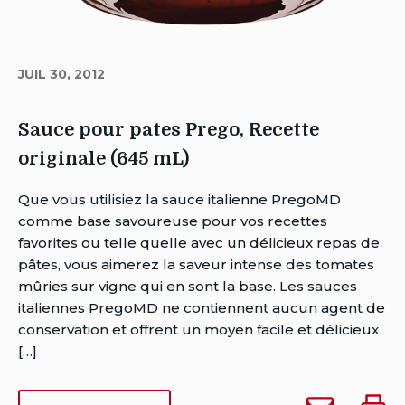
JUIL 30, 2012
Sauce pour pates Prego, Recette
originale (645 mL)
Auteur
Que vous utilisiez la sauce italienne PregoMD
Brent
comme base savoureuse pour vos recettes
Van
favorites ou telle quelle avec un délicieux repas de
Rensburg
pâtes, vous aimerez la saveur intense des tomates
Date
mûries sur vigne qui en sont la base. Les sauces
de
italiennes PregoMD ne contiennent aucun agent de
publication:
conservation et offrent un moyen facile et délicieux
juillet
[…]
30,
2012
Envoyer
Impri