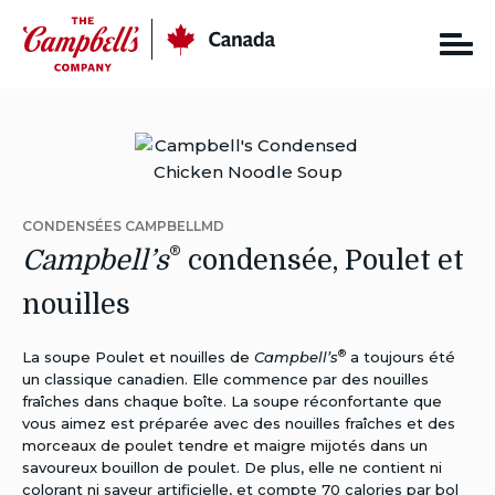
Skip
CC
Canada
to
content
CONDENSÉES CAMPBELLMD
®
Campbell’s
condensée, Poulet et
nouilles
®
La soupe Poulet et nouilles de
Campbell’s
a toujours été
un classique canadien. Elle commence par des nouilles
fraîches dans chaque boîte. La soupe réconfortante que
vous aimez est préparée avec des nouilles fraîches et des
morceaux de poulet tendre et maigre mijotés dans un
savoureux bouillon de poulet. De plus, elle ne contient ni
colorant ni saveur artificielle, et compte 70 calories par bol