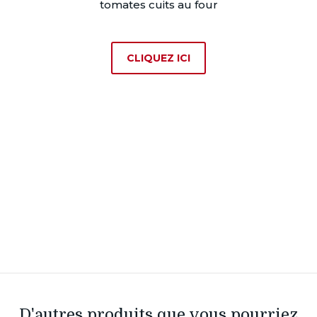
tomates cuits au four
SUR
CLIQUEZ ICI
4
TOMATES
DANS
CHAQUE
BOÎTE
D'autres produits que vous pourriez