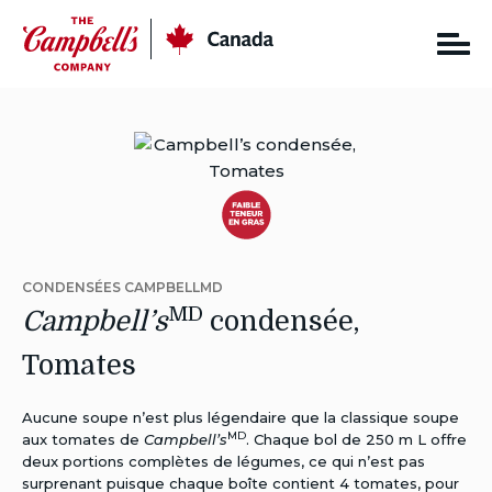
Skip
CC
Canada
to
content
Autres
Régimes:
CONDENSÉES CAMPBELLMD
Faible
MD
Campbell’s
condensée,
en
Tomates
gras
Aucune soupe n’est plus légendaire que la classique soupe
MD
aux tomates de
Campbell’s
. Chaque bol de 250 m L offre
deux portions complètes de légumes, ce qui n’est pas
surprenant puisque chaque boîte contient 4 tomates, pour