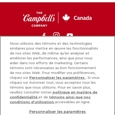
CC
Canada
Facebook
Instagram
Youtube
Nous utilisons des témoins et des technologies
similaires pour mettre en œuvre les fonctionnalités
de nos sites Web, de même qu’en analyser et
Nouvelles
améliorer les performances, ainsi que pour nous
aider dans nos efforts de marketing. Certains
Comment nous préparons nos aliments
témoins sont nécessaires au bon fonctionnement
de nos sites Web. Pour modifier vos préférences,
Carrières
cliquez sur
Personnaliser les paramètres
. Si vous
cliquez sur Autoriser tout, vous acceptez tous les
Inscrivez-vous
témoins que nous utilisons. Pour en savoir plus,
veuillez consulter notrer
politique en matière de
Nous joindre
confidentialité
et de
témoins ainsi que nos
conditions d’utilisation
accessibles en ligne.
Personnaliser les paramètres
POLITIQUE DE CONFIDENTIALITÉ