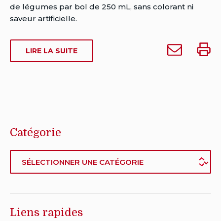
de
de légumes par bol de 250 mL, sans colorant ni
publication:
saveur artificielle.
Date
de
Envoyer
Impri
SUR
LIRE LA SUITE
dernière
Campbell’s
Campb
CAMPBELL’S
modification:
condensee,
conde
CONDENSEE,
août
Legumes
Legu
LEGUMES
30,
GRAND-
grand-
grand
2024
MERE
mere
mere
à
quelqu'un
Catégorie
Catégorie
Liens rapides