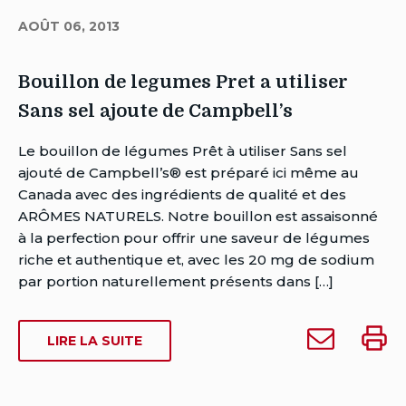
AOÛT 06, 2013
Bouillon de legumes Pret a utiliser
Sans sel ajoute de Campbell’s
Auteur
Le bouillon de légumes Prêt à utiliser Sans sel
Brent
ajouté de Campbell’s® est préparé ici même au
Van
Canada avec des ingrédients de qualité et des
Rensburg
ARÔMES NATURELS. Notre bouillon est assaisonné
Date
à la perfection pour offrir une saveur de légumes
de
riche et authentique et, avec les 20 mg de sodium
publication:
par portion naturellement présents dans […]
août
6,
Envoyer
Impri
SUR
LIRE LA SUITE
2013
Bouillon
Bouill
BOUILLON
Date
de
de
DE
de
legumes
legum
LEGUMES