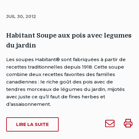
quelqu'un
JUIL 30, 2012
Habitant Soupe aux pois avec legumes
du jardin
Auteur
Les soupes Habitant® sont fabriquées à partir de
Brent
recettes traditionnelles depuis 1918. Cette soupe
Van
combine deux recettes favorites des familles
Rensburg
canadiennes : le riche goût des pois avec de
Date
tendres morceaux de légumes du jardin, mijotés
de
avec juste ce qu’il faut de fines herbes et
publication:
d’assaisonnement.
Date
de
Envoyer
Impri
SUR
LIRE LA SUITE
dernière
Habitant
Habita
HABITANT
modification:
Soupe
Soupe
SOUPE