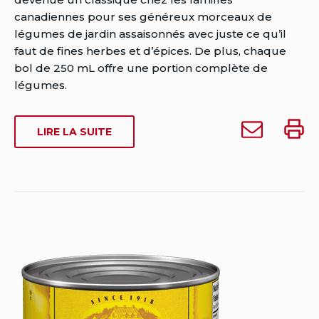
Rensburg
canadiennes pour ses généreux morceaux de
Date
légumes de jardin assaisonnés avec juste ce qu’il
de
faut de fines herbes et d’épices. De plus, chaque
publication:
bol de 250 mL offre une portion complète de
Date
légumes.
de
dernière
Envoyer
Impri
SUR
LIRE LA SUITE
modification:
Habitant
Habita
HABITANT
juillet
Soupe
Soupe
SOUPE
25,
aux
aux
AUX
2018
LEGUMES
legumes
legum
DU
du
du
JARDIN
jardin
jardin
à
quelqu'un