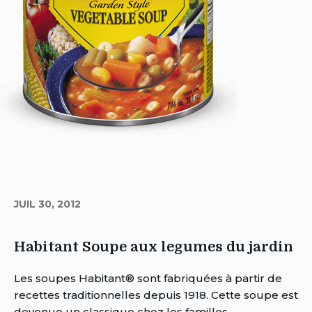
JUIL 30, 2012
Habitant Soupe aux legumes du jardin
Auteur
Les soupes Habitant® sont fabriquées à partir de
Brent
recettes traditionnelles depuis 1918. Cette soupe est
Van
devenue un classique chez les familles