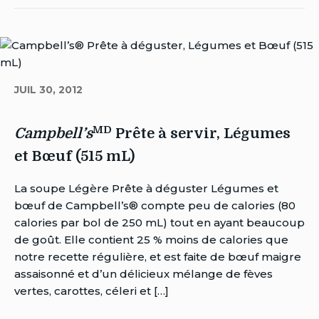
dernière
PRET
Pret
Pret
modification:
A
a
a
octobre
UTILISER
utiliser
utilise
24,
SANS
Sans
Sans
2024
SEL
sel
sel
AJOUTE
JUIL 30, 2012
ajoute
ajoute
DE
de
de
CAMPBELL’S
MD
Campbell’s
Campb
Campbell’s
Prête à servir, Légumes
à
et Bœuf (515 mL)
quelqu'un
Auteur
La soupe Légère Prête à déguster Légumes et
Brent
bœuf de Campbell’s® compte peu de calories (80
Van
calories par bol de 250 mL) tout en ayant beaucoup
Rensburg
de goût. Elle contient 25 % moins de calories que
Date
notre recette régulière, et est faite de bœuf maigre
de
assaisonné et d’un délicieux mélange de fèves
publication:
vertes, carottes, céleri et […]
juillet