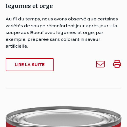
legumes et orge
Auteur
Au fil du temps, nous avons observé que certaines
Brent
variétés de soupe réconfortent jour après jour – la
Van
soupe aux Boeuf avec légumes et orge, par
Rensburg
exemple, préparée sans colorant ni saveur
Date
artificielle.
de
publication:
Envoyer
Impri
SUR
LIRE LA SUITE
Date
Campbell’s
Campb
CAMPBELL’S
de
condensee
conde
CONDENSEE
dernière
boeuf
boeuf
BOEUF
modification:
AVEC
avec
avec
août
LEGUMES
legumes
legum
30,
ET
et
et
2024
ORGE
orge
orge
à
quelqu'un