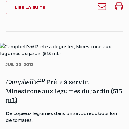
30,
Envoyer
Impri
SUR
LIRE LA SUITE
2012
MD
Campbell’s
Campbe
MD
CAMPBELL’S
Date
Prête
Prête
PRÊTE
de
à
à
À
dernière
SERVIR,
servir,
servir,
modification:
LÉGUMES
Légumes
Légu
avril
ET
et
et
10,
BŒUF
Bœuf
Bœuf
2025
(515
(515
(515
ML)
JUIL 30, 2012
mL)
mL)
à
MD
quelqu'un
Campbell’s
Prête à servir,
Minestrone aux legumes du jardin (515
mL)
Auteur
De copieux légumes dans un savoureux bouillon
Brent
de tomates.
Van