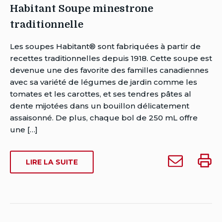
Habitant Soupe minestrone
traditionnelle
Auteur
Les soupes Habitant® sont fabriquées à partir de
Brent
recettes traditionnelles depuis 1918. Cette soupe est
Van
devenue une des favorite des familles canadiennes
Rensburg
avec sa variété de légumes de jardin comme les
Date
tomates et les carottes, et ses tendres pâtes al
de
dente mijotées dans un bouillon délicatement
publication:
assaisonné. De plus, chaque bol de 250 mL offre
Date
une […]
de
dernière
Envoyer
Impri
SUR
LIRE LA SUITE
modification:
Habitant
Habita
HABITANT
juillet
Soupe
Soupe
SOUPE
25,
minestrone
mines
MINESTRONE
2018
TRADITIONNELLE
traditionnelle
tradit
à