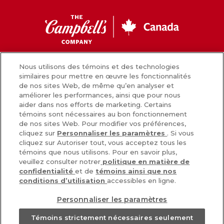
CC
Canada
Facebook
Instagram
Youtube
Nous utilisons des témoins et des technologies
similaires pour mettre en œuvre les fonctionnalités
de nos sites Web, de même qu’en analyser et
améliorer les performances, ainsi que pour nous
Nouvelles
aider dans nos efforts de marketing. Certains
témoins sont nécessaires au bon fonctionnement
Comment nous préparons nos aliments
de nos sites Web. Pour modifier vos préférences,
cliquez sur
Personnaliser les paramètres
. Si vous
Carrières
cliquez sur Autoriser tout, vous acceptez tous les
témoins que nous utilisons. Pour en savoir plus,
Inscrivez-vous
veuillez consulter notrer
politique en matière de
confidentialité
et de
témoins ainsi que nos
Nous joindre
conditions d’utilisation
accessibles en ligne.
Personnaliser les paramètres
POLITIQUE DE CONFIDENTIALITÉ
Témoins strictement nécessaires seulement