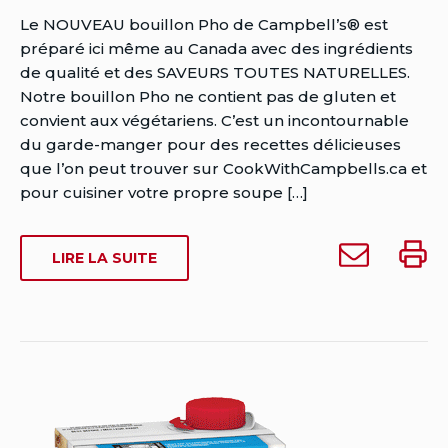
Auteur
Le NOUVEAU bouillon Pho de Campbell’s® est
Brent
préparé ici même au Canada avec des ingrédients
Van
de qualité et des SAVEURS TOUTES NATURELLES.
Rensburg
Notre bouillon Pho ne contient pas de gluten et
Date
convient aux végétariens. C’est un incontournable
de
du garde-manger pour des recettes délicieuses
publication:
que l’on peut trouver sur CookWithCampbells.ca et
juillet
pour cuisiner votre propre soupe […]
28,
2016
Envoyer
Impri
SUR
LIRE LA SUITE
Date
Bouillon
Bouill
BOUILLON
de
pho
pho
PHO
dernière
Pret
Pret
PRET
modification:
A
a
a
juin
UTILISER
utiliser
utilise
5,
DE
de
de
2023
CAMPBELL’S
Campbell’s
Campb
à